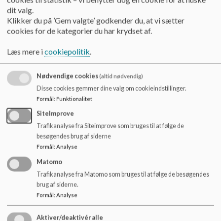
o
dit valg.
l
Klikker du på ’Gem valgte’ godkender du, at vi sætter
d
cookies for de kategorier du har krydset af.
Afd. Hjørnet
e
t
Adresse: Præstegårds Allé 11.
Læs mere i
cookiepolitik
.
2700 Brønshøj.
Nødvendige cookies
(altid nødvendig)
Disse cookies gemmer dine valg om cookieindstillinger.
Telefon: 33664344
Formål
:
Funktionalitet
SiteImprove
Trafikanalyse fra Siteimprove som bruges til at følge de
Afd. Præstekær
besøgendes brug af siderne
Formål
:
Analyse
Adresse: Præstekærvej 3A.
Matomo
2700 Brønshøj.
Trafikanalyse fra Matomo som bruges til at følge de besøgendes
brug af siderne.
Telefon: 33664344
Formål
:
Analyse
Aktiver/deaktivér alle