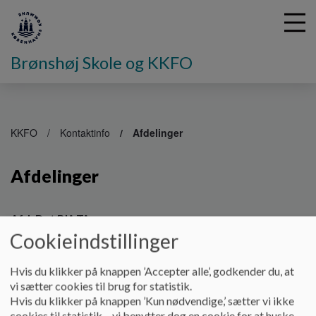
Brønshøj Skole og KKFO
G
å
KKFO
Kontaktinfo
Afdelinger
t
i
Afdelinger
l
h
o
v
Afd. Det Blå Tårn
e
Cookieindstillinger
Adresse: Elmelundevej 6, 1. sal.
d
i
Hvis du klikker på knappen ’Accepter alle’, godkender du, at
2700 Brønshøj.
n
vi sætter cookies til brug for statistik.
d
Hvis du klikker på knappen ’Kun nødvendige,’ sætter vi ikke
Telefon: 33664344
h
cookies til statistik – vi benytter dog en cookie for at huske