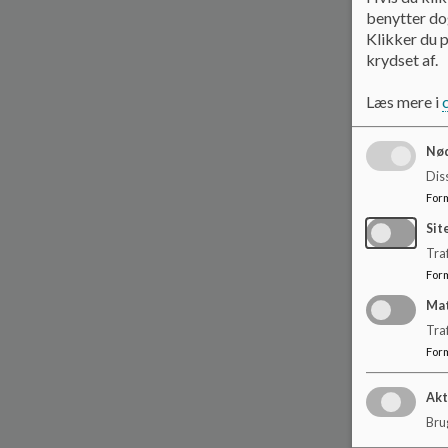
benytter dog
Klikker du p
krydset af.
Læs mere i
Nød
Dis
For
Sit
Traf
For
Ma
Tra
For
Akt
Brug