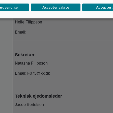
nødvendige
Accepter valgte
Accepter 
Sekretær
Helle Filippson
Email:
Sekretær
Natasha Filippson
Email: F075@kk.dk
Teknisk ejedomsleder
Jacob Bertelsen