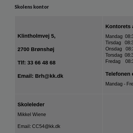
Skolens kontor
Kontorets
Klintholmvej 5,
Mandag 08:3
Tirs
2700 Brønshøj
Onsdag 08:3
Torsdag 08:3
Fredag 08:3
Tlf: 33 66 48 68
Telefonen 
Email: Brh@kk.dk
Mandag - Fre
Skoleleder
Mikkel Wiene
Email: CC54@kk.dk