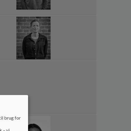
il brug for
k – vi