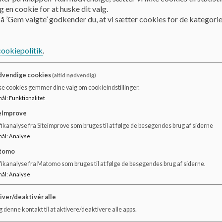
 en cookie for at huske dit valg.
Maria Kellberg Nielsen
å ’Gem valgte’ godkender du, at vi sætter cookies for de kategorie
Email: U39C@kk.dk
cookiepolitik
.
vendige cookies
(altid nødvendig)
Afdelingsleder
se cookies gemmer dine valg om cookieindstillinger.
Kristoffer Eckardt
mål
:
Funktionalitet
eImprove
Email: A94H@kk.dk
ikanalyse fra Siteimprove som bruges til at følge de besøgendes brug af siderne
mål
:
Analyse
tomo
fikanalyse fra Matomo som bruges til at følge de besøgendes brug af siderne.
KKFO Leder
mål
:
Analyse
Nicklas Bothmann Larsen
iver/deaktivér alle
 denne kontakt til at aktivere/deaktivere alle apps.
Email: RS5H@kk.dk