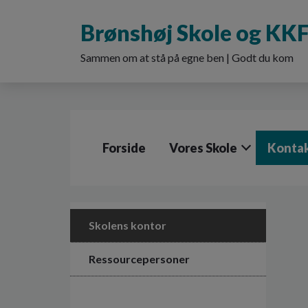
G
å
Brønshøj Skole og KK
t
i
Sammen om at stå på egne ben | Godt du kom
l
h
o
v
e
d
Forside
Vores Skole
Konta
i
n
d
h
o
l
Skolens kontor
d
e
Ressourcepersoner
t