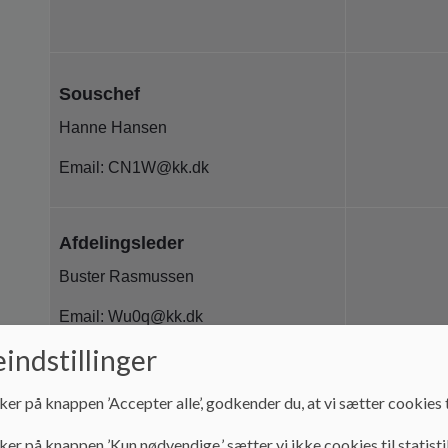
Souschef
Hanne Hansen
Email: CN1W@kk.dk
Afdelingsleder
Buster Rasmussen
Email: Wu0q@kk.dk
indstillinger
ker på knappen ’Accepter alle’, godkender du, at vi sætter cookies t
ker på knappen ’Kun nødvendige,’ sætter vi ikke cookies til statisti
Afdelingsleder