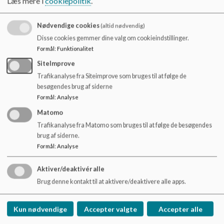
Læs mere i
cookiepolitik
.
o
medarbejder- og forældrerepræsentanter.
l
d
Det årlige tilsyn dokumenteres i en tilsynsrapport, som
Nødvendige cookies
(altid nødvendig)
e
præsenteres og drøftes som et fast punkt på det årlige
Disse cookies gemmer dine valg om cookieindstillinger.
t
forældremøde. Du kan læse vores nyeste tilsynsrapport
her
.
Formål
:
Funktionalitet
SiteImprove
Har du spørgsmål til tilsynsrapporten, er du velkommen til at
Trafikanalyse fra Siteimprove som bruges til at følge de
kontakte lederen. Du kan læse mere om det pædagogiske
besøgendes brug af siderne
tilsyn på Københavns Kommunes hjemmeside her:
Pædagogisk tilsyn i dagtilbud | Københavns Kommune
Formål
:
Analyse
Matomo
Trafikanalyse fra Matomo som bruges til at følge de besøgendes
brug af siderne.
Formål
:
Analyse
Brønshøj Skole
Aktiver/deaktivér alle
Klintholmvej 5, 2700 Brønshøj
Brug denne kontakt til at aktivere/deaktivere alle apps.
Brh@kk.dk
+45 33 66 48 68
Kun nødvendige
Accepter valgte
Accepter alle
EAN NR.
5798009378927