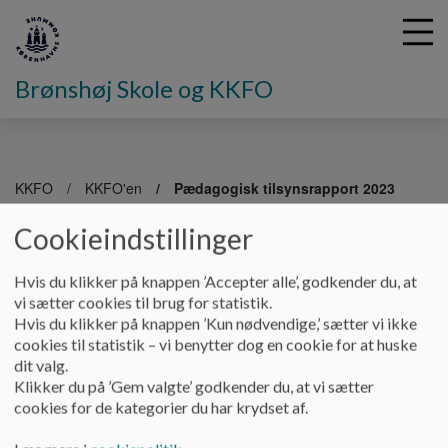
Brønshøj Skole og KKFO
G
å
KKFO
KKFO'en
Pædagogisk tilsynsrapport 2023
t
i
Cookieindstillinger
Pædagogisk Tilsyn
l
h
Hvis du klikker på knappen ’Accepter alle’, godkender du, at
o
vi sætter cookies til brug for statistik.
v
I Københavns Kommune gennemføres årligt tilsyn med det
Hvis du klikker på knappen ’Kun nødvendige,’ sætter vi ikke
e
pædagogiske arbejde. Tilsynet skal sikre, at børn og unge har
cookies til statistik – vi benytter dog en cookie for at huske
d
de bedste betingelser for at trives, lære, udvikle sig og
dit valg.
i
dannes. Samtidig bidrager det pædagogiske tilsyn til, at vi
Klikker du på ’Gem valgte’ godkender du, at vi sætter
n
hele tiden udvikler den pædagogiske kvalitet. Tilsynet
cookies for de kategorier du har krydset af.
d
udføres af pædagogiske konsulenter gennem observationer
h
af hverdagen i institutionen samt dialoger med ledelse,