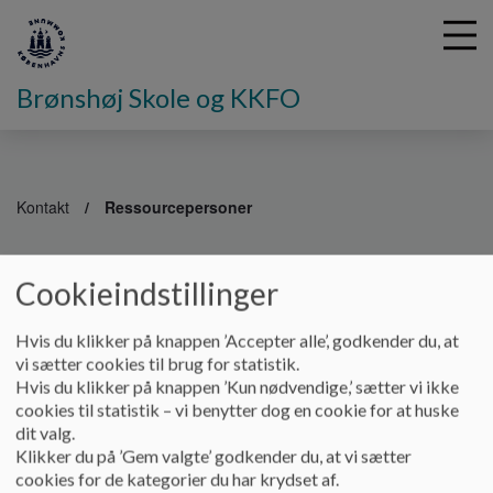
Brønshøj Skole og KKFO
G
å
Kontakt
Ressourcepersoner
t
i
Ressourcepersoner
l
Cookieindstillinger
h
o
v
Hvis du klikker på knappen ’Accepter alle’, godkender du, at
Carina Moon
20 33 30
e
vi sætter cookies til brug for statistik.
97
d
Hvis du klikker på knappen ’Kun nødvendige,’ sætter vi ikke
Emilie Ørskov
Skolepsykologer
i
cookies til statistik – vi benytter dog en cookie for at huske
Preben Andersen
n
dit valg.
d
Klikker du på ’Gem valgte’ godkender du, at vi sætter
h
cookies for de kategorier du har krydset af.
Laura Luxhøj
24 83 57