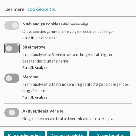
o
Lundberg
31
Skole socialrådgiver
l
Læs mere i
cookiepolitik
.
d
Agnete Transø
24 52 80
e
Schultz
10
Nødvendige cookies
(altid nødvendig)
t
Ambjørnsen
Disse cookies gemmer dine valg om cookieindstillinger.
Sundhedsplejesker
20 33 42
Formål
:
Funktionalitet
Pernille Traberg
01
SiteImprove
Trafikanalyse fra Siteimprove som bruges til at følge de
23 81 46
besøgendes brug af siderne
Kira Skovbye
Undervisnings- og
49
Formål
:
Analyse
uddannelsesvejleder
Matomo
Trafikanalyse fra Matomo som bruges til at følge de besøgendes
brug af siderne.
Formål
:
Analyse
Aktiver/deaktivér alle
Brønshøj Skole
Brug denne kontakt til at aktivere/deaktivere alle apps.
Klintholmvej 5, 2700 Brønshøj
Brh@kk.dk
Kun nødvendige
Accepter valgte
Accepter alle