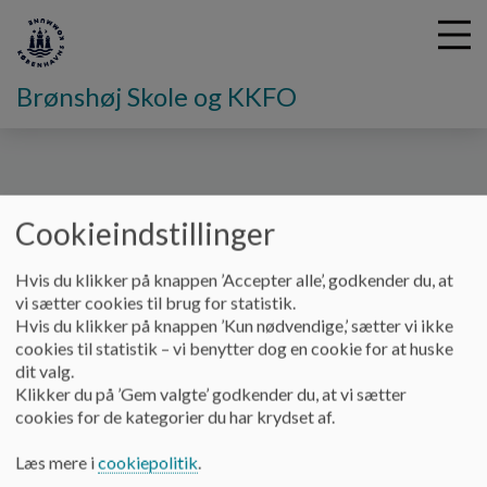
Brønshøj Skole og KKFO
G
å
Skolebestyrelse
Referater
2020
t
Cookieindstillinger
i
2020
l
Hvis du klikker på knappen ’Accepter alle’, godkender du, at
h
vi sætter cookies til brug for statistik.
o
Hvis du klikker på knappen ’Kun nødvendige,’ sætter vi ikke
v
Referater
cookies til statistik – vi benytter dog en cookie for at huske
e
dit valg.
Dokumenter
d
Klikker du på ’Gem valgte’ godkender du, at vi sætter
i
cookies for de kategorier du har krydset af.
Referat 24.08.20_0.pdf
n
d
Læs mere i
cookiepolitik
.
h