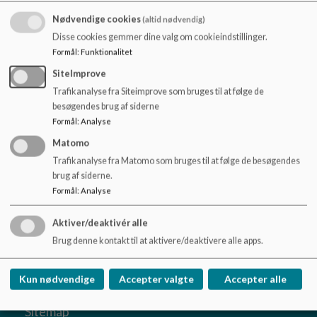
o
Referat 28.09.20.pdf
l
Nødvendige cookies
(altid nødvendig)
d
Disse cookies gemmer dine valg om cookieindstillinger.
e
Formål
:
Funktionalitet
Referat 26.10.20_0.pdf
t
SiteImprove
Trafikanalyse fra Siteimprove som bruges til at følge de
besøgendes brug af siderne
Referat 30.11.20_0.pdf
Formål
:
Analyse
Matomo
Trafikanalyse fra Matomo som bruges til at følge de besøgendes
brug af siderne.
Formål
:
Analyse
Brønshøj Skole
Klintholmvej 5, 2700 Brønshøj
Aktiver/deaktivér alle
Brh@kk.dk
Brug denne kontakt til at aktivere/deaktivere alle apps.
+45 33 66 48 68
EAN NR.
5798009378927
Kun nødvendige
Accepter valgte
Accepter alle
Tilgængelighedserklæring
Sitemap