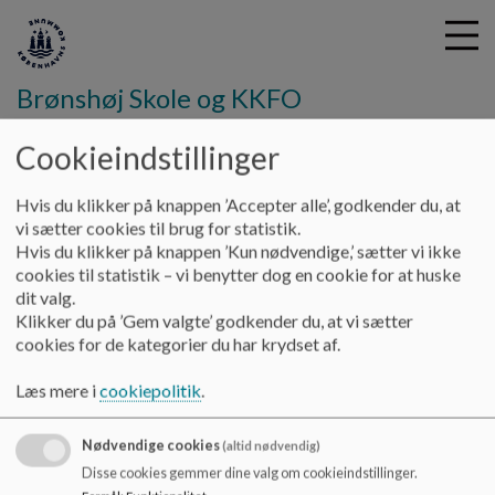
Brønshøj Skole og KKFO
Cookieindstillinger
G
å
Hvis du klikker på knappen ’Accepter alle’, godkender du, at
Vores Skole
Skoleudviklingssamtale
t
vi sætter cookies til brug for statistik.
i
Hvis du klikker på knappen ’Kun nødvendige,’ sætter vi ikke
Skoleudviklingssamtale
l
cookies til statistik – vi benytter dog en cookie for at huske
h
dit valg.
o
Klikker du på ’Gem valgte’ godkender du, at vi sætter
v
Referat fra skoleudviklingssamtale
cookies for de kategorier du har krydset af.
e
Dokumenter
d
Læs mere i
cookiepolitik
.
i
2024-11-19 Referat skoleudviklingssamtale.pdf
n
Nødvendige cookies
(altid nødvendig)
d
Disse cookies gemmer dine valg om cookieindstillinger.
h