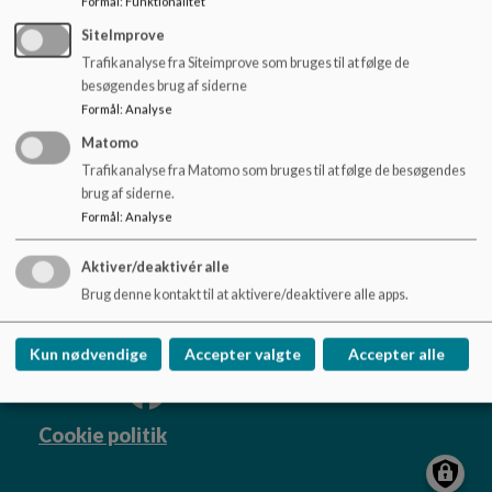
Formål
:
Funktionalitet
o
15.9.25 referat skoleudviklingssamtaler 2025.pdf
l
SiteImprove
d
Trafikanalyse fra Siteimprove som bruges til at følge de
e
besøgendes brug af siderne
t
Formål
:
Analyse
Matomo
Brønshøj Skole
Trafikanalyse fra Matomo som bruges til at følge de besøgendes
Klintholmvej 5, 2700 Brønshøj
brug af siderne.
Brh@kk.dk
Formål
:
Analyse
+45 33 66 48 68
EAN NR.
5798009378927
Aktiver/deaktivér alle
Tilgængelighedserklæring
Brug denne kontakt til at aktivere/deaktivere alle apps.
Sitemap
Kun nødvendige
Accepter valgte
Accepter alle
Cookie politik