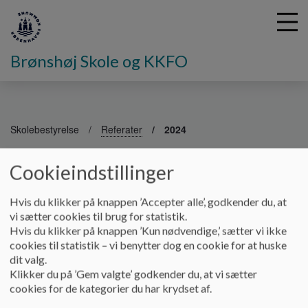
Brønshøj Skole og KKFO
G
å
Skolebestyrelse
Referater
2024
t
i
2024
Cookieindstillinger
l
h
o
Hvis du klikker på knappen ’Accepter alle’, godkender du, at
v
Referater
vi sætter cookies til brug for statistik.
e
Hvis du klikker på knappen ’Kun nødvendige,’ sætter vi ikke
Dokumenter
d
cookies til statistik – vi benytter dog en cookie for at huske
i
dit valg.
Referat 19.08.24_0.pdf
n
Klikker du på ’Gem valgte’ godkender du, at vi sætter
d
cookies for de kategorier du har krydset af.
h