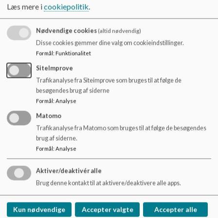
o
Referat d. 27.5.24_0.pdf
Læs mere i
cookiepolitik
.
l
d
Nødvendige cookies
(altid nødvendig)
e
Referat 16.9.24_0.pdf
Disse cookies gemmer dine valg om cookieindstillinger.
t
Formål
:
Funktionalitet
SiteImprove
Referat 28.10.24_0.pdf
Trafikanalyse fra Siteimprove som bruges til at følge de
besøgendes brug af siderne
Formål
:
Analyse
Referat 25.11.24 _0.pdf
Matomo
Trafikanalyse fra Matomo som bruges til at følge de besøgendes
brug af siderne.
Formål
:
Analyse
Brønshøj Skole
Aktiver/deaktivér alle
Klintholmvej 5, 2700 Brønshøj
Brug denne kontakt til at aktivere/deaktivere alle apps.
Brh@kk.dk
+45 33 66 48 68
Kun nødvendige
Accepter valgte
Accepter alle