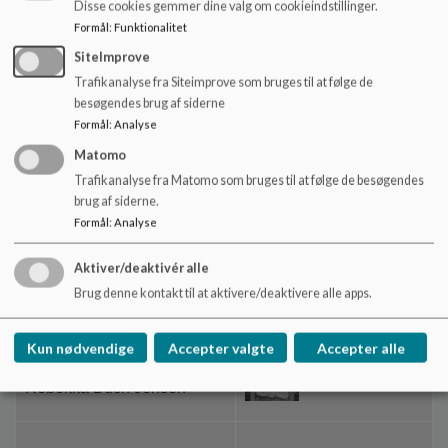
Disse cookies gemmer dine valg om cookieindstillinger.
Formål
:
Funktionalitet
Forældrerepræsentant
SiteImprove
Magnus Sølvhøj Kühn
Trafikanalyse fra Siteimprove som bruges til at følge de
besøgendes brug af siderne
Formål
:
Analyse
Forældrerepræsentant
Matomo
Stephane Bernard Lagier
Trafikanalyse fra Matomo som bruges til at følge de besøgendes
brug af siderne.
Formål
:
Analyse
Personalerepræsentant
Aktiver/deaktivér alle
Dennis Wagner
Brug denne kontakt til at aktivere/deaktivere alle apps.
Kun nødvendige
Accepter valgte
Accepter alle
Personalerepræsentant
Rebekka Buch Jensen