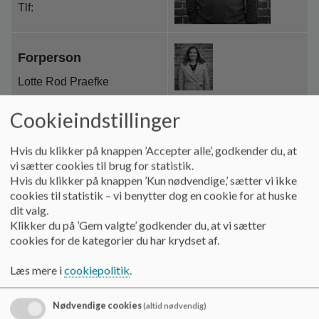
o
Tlf:
l
d
e
Forperson
t
Lotte Rod Praefke
Cookieindstillinger
Forældrerepræsentant
Hvis du klikker på knappen ’Accepter alle’, godkender du, at
Ann-Marie Skov Danielsen
vi sætter cookies til brug for statistik.
Hvis du klikker på knappen ’Kun nødvendige,’ sætter vi ikke
cookies til statistik – vi benytter dog en cookie for at huske
Forældrerepræsentant
dit valg.
Klikker du på ’Gem valgte’ godkender du, at vi sætter
Christian Bækgaard Bach
cookies for de kategorier du har krydset af.
Læs mere i
cookiepolitik
.
Forældrerepræsentant
Ditte Isager Vang
Nødvendige cookies
(altid nødvendig)