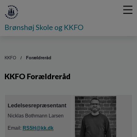
Brønshøj Skole og KKFO
G
å
KKFO
Forældreråd
t
i
KKFO Forældreråd
l
h
o
v
e
Ledelsesrepræsentant
d
i
Nicklas Bothmann Larsen
n
d
Email:
RS5H@kk.dk
h