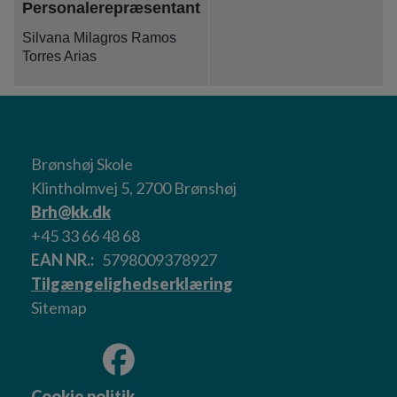
Personalerepræsentant
Silvana Milagros Ramos
Torres Arias
Brønshøj Skole
Klintholmvej 5, 2700 Brønshøj
Brh@kk.dk
+45 33 66 48 68
EAN NR.
5798009378927
Tilgængelighedserklæring
Sitemap
Cookie politik