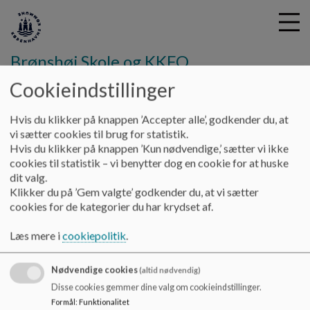
Brønshøj Skole og KKFO
Cookieindstillinger
G
Hvis du klikker på knappen ’Accepter alle’, godkender du, at
å
Hjem
vi sætter cookies til brug for statistik.
t
Hvis du klikker på knappen ’Kun nødvendige,’ sætter vi ikke
i
cookies til statistik – vi benytter dog en cookie for at huske
Antimobbestrategi 2026
l
dit valg.
h
Klikker du på ’Gem valgte’ godkender du, at vi sætter
o
cookies for de kategorier du har krydset af.
v
Skolens Antimobbestategi
e
Læs mere i
cookiepolitik
.
Dokumenter
d
i
Antimobbestrategi 2026.pdf
Nødvendige cookies
n
(altid nødvendig)
d
Disse cookies gemmer dine valg om cookieindstillinger.
h
Formål
:
Funktionalitet