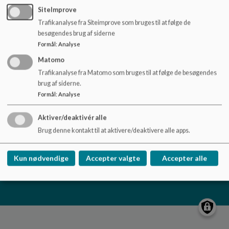
o
SiteImprove
l
Trafikanalyse fra Siteimprove som bruges til at følge de
d
Brønshøj Skole
besøgendes brug af siderne
e
Klintholmvej 5, 2700 Brønshøj
Formål
:
Analyse
t
Brh@kk.dk
Matomo
+45 33 66 48 68
Trafikanalyse fra Matomo som bruges til at følge de besøgendes
brug af siderne.
EAN NR.
5798009378927
Formål
:
Analyse
Tilgængelighedserklæring
Sitemap
Aktiver/deaktivér alle
Brug denne kontakt til at aktivere/deaktivere alle apps.
Kun nødvendige
Accepter valgte
Accepter alle
Cookie politik