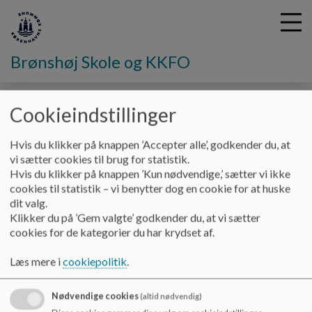
Brønshøj Skole og KKFO
Cookieindstillinger
G
å
Hjem
t
Hvis du klikker på knappen ’Accepter alle’, godkender du, at
i
vi sætter cookies til brug for statistik.
Vores vision
l
Hvis du klikker på knappen ’Kun nødvendige,’ sætter vi ikke
h
cookies til statistik – vi benytter dog en cookie for at huske
o
dit valg.
v
Vi skaber en skole, hvor eleverne lærer med lyst og glæde og
Klikker du på ’Gem valgte’ godkender du, at vi sætter
e
bliver udfordret tilstrækkeligt hver dag.
cookies for de kategorier du har krydset af.
d
Vi skaber en skole, hvor elevernes drømme mødes, næres og
i
tager form.
Læs mere i
cookiepolitik
.
n
Vi skaber en skole, hvor alle elever oplever, at de noget for
d
andre, oplever succes og føler, at fællesskabet har brug for
Nødvendige cookies
(altid nødvendig)
h
dem.