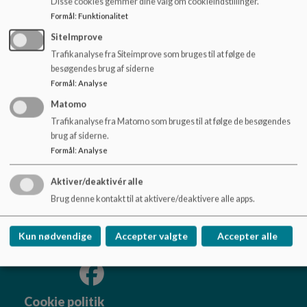
Disse cookies gemmer dine valg om cookieindstillinger.
o
Vi skaber en skole, der favner alle børns forskelle og møder
Formål
:
Funktionalitet
l
dem, hvor de er.
d
Vi skaber en skole, hvor eleverne forlader skolen med et smil
SiteImprove
e
og en snert af vemod.
Trafikanalyse fra Siteimprove som bruges til at følge de
t
besøgendes brug af siderne
Formål
:
Analyse
Matomo
Brønshøj Skole
Trafikanalyse fra Matomo som bruges til at følge de besøgendes
brug af siderne.
Klintholmvej 5, 2700 Brønshøj
Formål
:
Analyse
Brh@kk.dk
+45 33 66 48 68
Aktiver/deaktivér alle
EAN NR.
5798009378927
Brug denne kontakt til at aktivere/deaktivere alle apps.
Tilgængelighedserklæring
Sitemap
Kun nødvendige
Accepter valgte
Accepter alle
Cookie politik